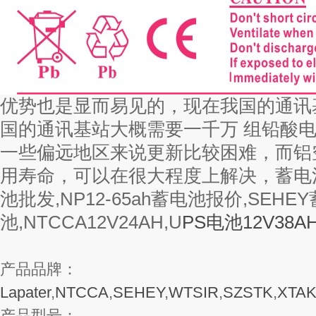
优势也是显而易见的，现在我国的通讯
国的通讯基站大概需要一千万 组铅酸
一些偏远地区来说更新比较困难，而铝空
用寿命，可以在很大程度上解决，蓄电池公司
池批发,NP12-65ah蓄电池报价,SEHEY
池,NTCCA12V24AH,U
PS电池12V38AH
产品品牌：
Lapater
,
NTCCA
,
SEHEY
,
WTSIR
,
SZSTK
,
XTA
产品型号：