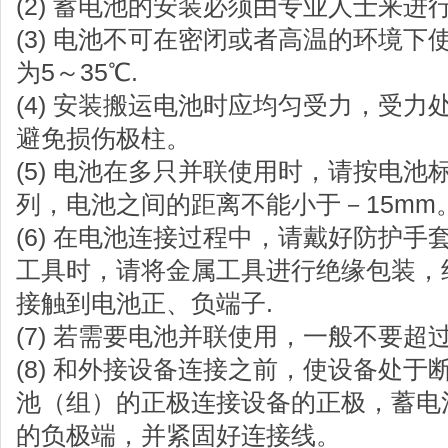
(2) 蓄电池的安装必须由专业人士来进
(3) 电池不可在密闭或者高温的环境
为5～35℃.
(4) 安装搬运电池时应均匀受力，受
避免损伤极柱。
(5) 电池在多只并联使用时，请按电池标
列，电池之间的距离不能小于－15mm
(6) 在电池连接过程中，请戴好防护
工具时，请将金属工具进行绝缘包装，
接触到电池正、负端子.
(7) 若需要电池并联使用，一般不要超
(8) 和外接设备连接之前，使设备处
池（组）的正极连接设备的正极，蓄电
的负极端，并紧固好连接线。