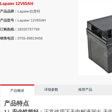
Lapater 12V65AH
产品品牌：
Lapater拉普特
产品型号：
Lapater 12V65AH
订购热线：
18320787799
销售电话：
0755-89819456
详细参数
推荐产品
产品概述
产品特点
1）安全性能好：
正常使用下无电解液漏出,无