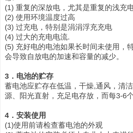
(1) 重复的深放电，尤其是重复的浅充
(2) 使用环境温度过高
(3) 过充电，特别是涓涓浮充充电
(4) 过大的充电电流.
(5) 充好电的电池如果长时间未使用
会导致自放电的加速和容量的减少。
3．电池的贮存
蓄电池应贮存在低温，干燥,通风，清
源、阳光直射，充足电存放，而每3-6
4．安装使用
(1)使用前请检查蓄电池的外观