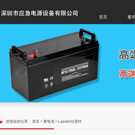
首页
蓄
您现在的位置：
首页
>
蓄电池
>
Lapater拉普特