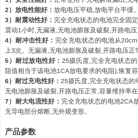
2）放电性能好：
放电电压平稳,放电平台平缓
3）耐震动性好：
完全充电状态的电池完全固定,以
震动1小时,无漏液,无电池膨胀及破裂,开路电
4）耐冲击性好：
完全充电状态的电池从20c
上3次。无漏液,无电池膨胀及破裂,开路电压正
5）耐过放电性好：
25摄氏度,完全充电状态
阻值相当于该电池1CA放电要求的电阻),恢复容
6）耐过充电性好：
25摄氏度,完全充电状态的电
无电池膨胀及破裂,开路电压正常,容量维持率在
7）耐大电流性好：
完全充电状态的电池2CA放
无导电部分熔断,无外观变形。
产品参数